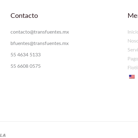
Contacto
Me
contacto@transfuentes.mx
Inici
Noso
bfuentes@transfuentes.mx
Serv
55 4634 5133
Pag
55 6608 0575
Floti