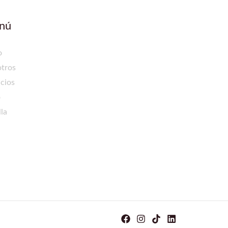
nú
o
tros
icios
o
lla